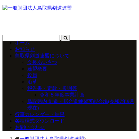
ホーム
お知らせ
鳥取県剣道連盟について
会長あいさつ
連盟概要
役員
沿革
報告書・定款・規則等
令和８年度事業計画
鳥取県内 剣道・居合道練習可能会場(令和7年9月
現在)
行事カレンダー・結果
各種様式ダウンロード
お問い合わせ
一般財団法人鳥取県剣道連盟