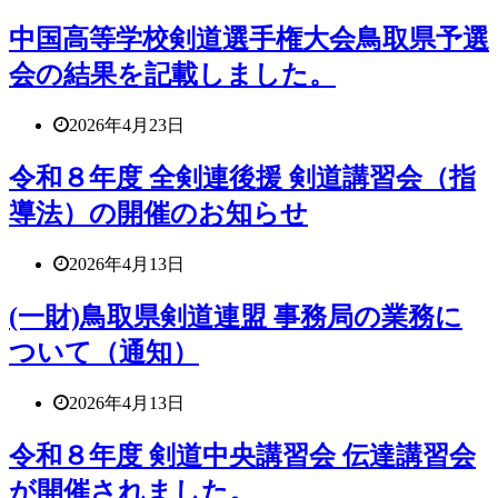
中国高等学校剣道選手権大会鳥取県予選
会の結果を記載しました。
2026年4月23日
令和８年度 全剣連後援 剣道講習会（指
導法）の開催のお知らせ
2026年4月13日
(一財)鳥取県剣道連盟 事務局の業務に
ついて（通知）
2026年4月13日
令和８年度 剣道中央講習会 伝達講習会
が開催されました。