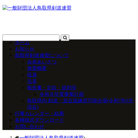
ホーム
お知らせ
鳥取県剣道連盟について
会長あいさつ
連盟概要
役員
沿革
報告書・定款・規則等
令和８年度事業計画
鳥取県内 剣道・居合道練習可能会場(令和7年9月
現在)
行事カレンダー・結果
各種様式ダウンロード
お問い合わせ
一般財団法人鳥取県剣道連盟