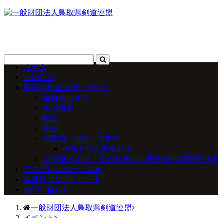
ホーム
お知らせ
鳥取県剣道連盟について
会長あいさつ
連盟概要
役員
沿革
報告書・定款・規則等
令和８年度事業計画
鳥取県内 剣道・居合道練習可能会場(令和7年9月現
行事カレンダー・結果
各種様式ダウンロード
お問い合わせ
一般財団法人鳥取県剣道連盟
イベント