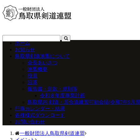
ホーム
お知らせ
鳥取県剣道連盟について
会長あいさつ
連盟概要
役員
沿革
報告書・定款・規則等
令和８年度事業計画
鳥取県内 剣道・居合道練習可能会場(令和7年9月現
行事カレンダー・結果
各種様式ダウンロード
お問い合わせ
一般財団法人鳥取県剣道連盟
イベント