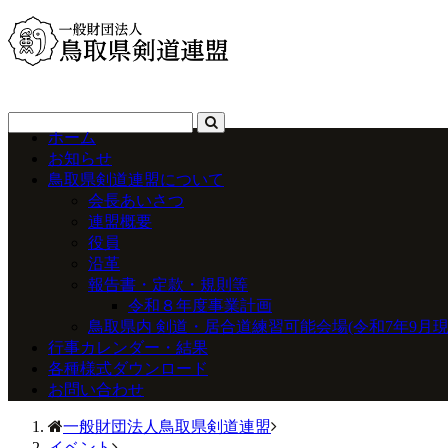
ホーム
お知らせ
鳥取県剣道連盟について
会長あいさつ
連盟概要
役員
沿革
報告書・定款・規則等
令和８年度事業計画
鳥取県内 剣道・居合道練習可能会場(令和7年9月現
行事カレンダー・結果
各種様式ダウンロード
お問い合わせ
一般財団法人鳥取県剣道連盟
イベント