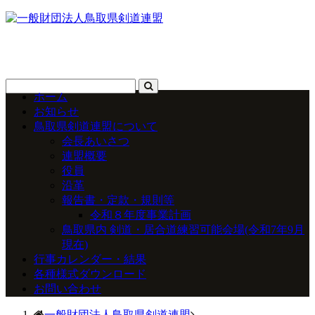
ホーム
お知らせ
鳥取県剣道連盟について
会長あいさつ
連盟概要
役員
沿革
報告書・定款・規則等
令和８年度事業計画
鳥取県内 剣道・居合道練習可能会場(令和7年9月
現在)
行事カレンダー・結果
各種様式ダウンロード
お問い合わせ
一般財団法人鳥取県剣道連盟