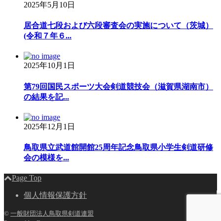
2025年5月10日
居合道七段および六段審査会の実施について（茨城）
(令和７年６...
2025年10月1日
第79回国民スポーツ大会剣道競技会（滋賀県湖南市）
の結果を記...
2025年12月1日
鳥取県立武道館開館25周年記念鳥取県小学生剣道研修
会の模様を...
Page Top
個人情報保護方針
©
一般財団法人鳥取県剣道連盟