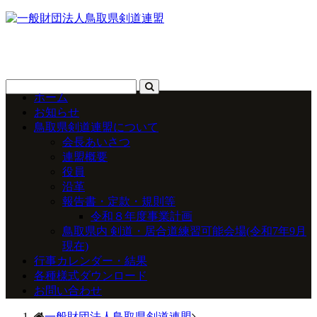
ホーム
お知らせ
鳥取県剣道連盟について
会長あいさつ
連盟概要
役員
沿革
報告書・定款・規則等
令和８年度事業計画
鳥取県内 剣道・居合道練習可能会場(令和7年9月
現在)
行事カレンダー・結果
各種様式ダウンロード
お問い合わせ
一般財団法人鳥取県剣道連盟