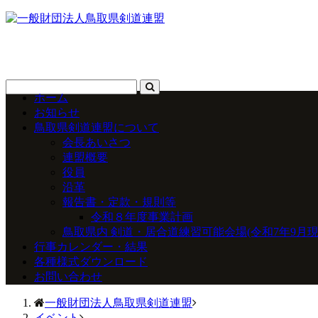
ホーム
お知らせ
鳥取県剣道連盟について
会長あいさつ
連盟概要
役員
沿革
報告書・定款・規則等
令和８年度事業計画
鳥取県内 剣道・居合道練習可能会場(令和7年9月現
行事カレンダー・結果
各種様式ダウンロード
お問い合わせ
一般財団法人鳥取県剣道連盟
イベント