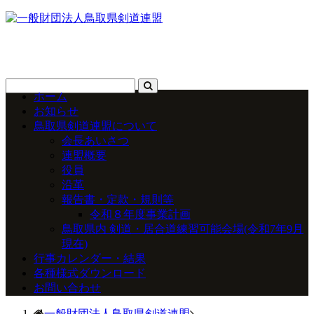
ホーム
お知らせ
鳥取県剣道連盟について
会長あいさつ
連盟概要
役員
沿革
報告書・定款・規則等
令和８年度事業計画
鳥取県内 剣道・居合道練習可能会場(令和7年9月
現在)
行事カレンダー・結果
各種様式ダウンロード
お問い合わせ
一般財団法人鳥取県剣道連盟