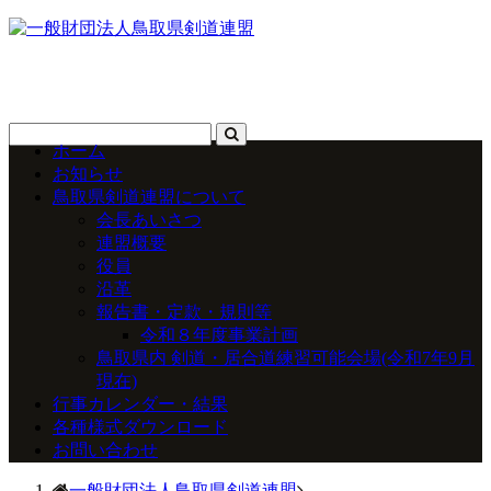
ホーム
お知らせ
鳥取県剣道連盟について
会長あいさつ
連盟概要
役員
沿革
報告書・定款・規則等
令和８年度事業計画
鳥取県内 剣道・居合道練習可能会場(令和7年9月
現在)
行事カレンダー・結果
各種様式ダウンロード
お問い合わせ
一般財団法人鳥取県剣道連盟