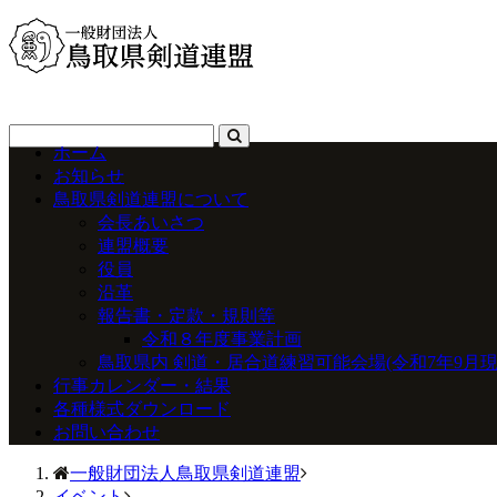
ホーム
お知らせ
鳥取県剣道連盟について
会長あいさつ
連盟概要
役員
沿革
報告書・定款・規則等
令和８年度事業計画
鳥取県内 剣道・居合道練習可能会場(令和7年9月現
行事カレンダー・結果
各種様式ダウンロード
お問い合わせ
一般財団法人鳥取県剣道連盟
イベント