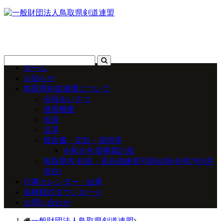
ホーム
お知らせ
鳥取県剣道連盟について
会長あいさつ
連盟概要
役員
沿革
報告書・定款・規則等
令和８年度事業計画
鳥取県内 剣道・居合道練習可能会場(令和7年9月
現在)
行事カレンダー・結果
各種様式ダウンロード
お問い合わせ
一般財団法人鳥取県剣道連盟