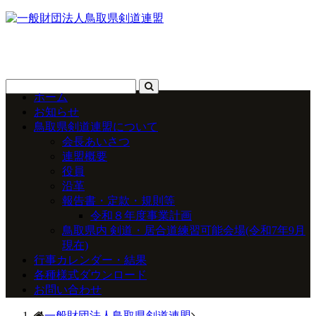
ホーム
お知らせ
鳥取県剣道連盟について
会長あいさつ
連盟概要
役員
沿革
報告書・定款・規則等
令和８年度事業計画
鳥取県内 剣道・居合道練習可能会場(令和7年9月
現在)
行事カレンダー・結果
各種様式ダウンロード
お問い合わせ
一般財団法人鳥取県剣道連盟