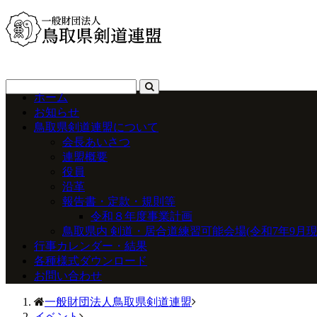
ホーム
お知らせ
鳥取県剣道連盟について
会長あいさつ
連盟概要
役員
沿革
報告書・定款・規則等
令和８年度事業計画
鳥取県内 剣道・居合道練習可能会場(令和7年9月現
行事カレンダー・結果
各種様式ダウンロード
お問い合わせ
一般財団法人鳥取県剣道連盟
イベント