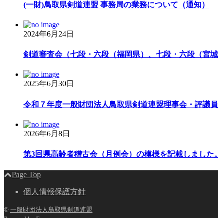
(一財)鳥取県剣道連盟 事務局の業務について（通知）
2024年6月24日
剣道審査会（七段・六段（福岡県）、七段・六段（宮城県
2025年6月30日
令和７年度一般財団法人鳥取県剣道連盟理事会・評議員会
2026年6月8日
第3回県高齢者稽古会（月例会）の模様を記載しました
Page Top
個人情報保護方針
©
一般財団法人鳥取県剣道連盟