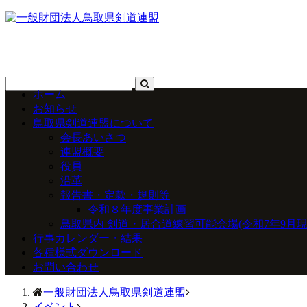
ホーム
お知らせ
鳥取県剣道連盟について
会長あいさつ
連盟概要
役員
沿革
報告書・定款・規則等
令和８年度事業計画
鳥取県内 剣道・居合道練習可能会場(令和7年9月現
行事カレンダー・結果
各種様式ダウンロード
お問い合わせ
一般財団法人鳥取県剣道連盟
イベント