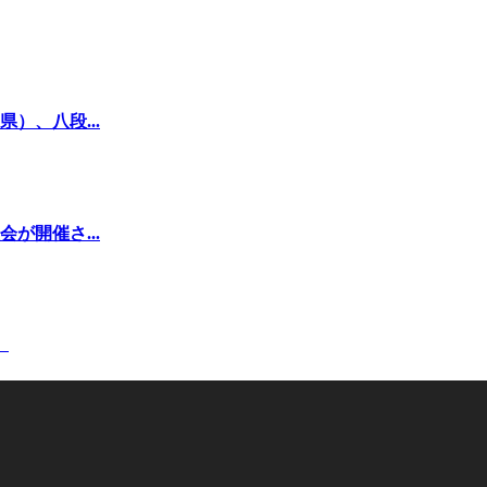
）、八段...
が開催さ...
。