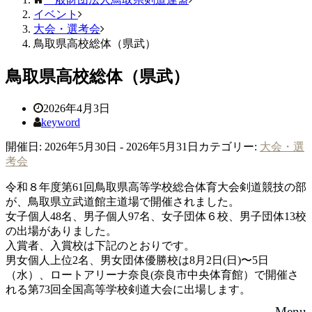
イベント
大会・選考会
鳥取県高校総体（県武）
鳥取県高校総体（県武）
2026年4月3日
keyword
開催日: 2026年5月30日 - 2026年5月31日
カテゴリー:
大会・選
考会
令和８年度第61回鳥取県高等学校総合体育大会剣道競技の部
が、鳥取県立武道館主道場で開催されました。
女子個人48名、男子個人97名、女子団体６校、男子団体13校
の出場がありました。
入賞者、入賞校は下記のとおりです。
男女個人上位2名、男女団体優勝校は8月2日(日)〜5日
（水）、ロートアリーナ奈良(奈良市中央体育館）で開催さ
れる第73回全国高等学校剣道大会に出場します。
Menu