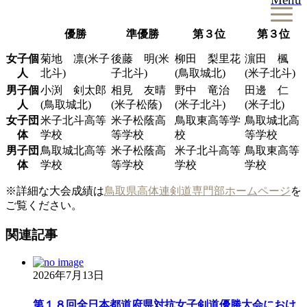
優勝
準優勝
第３位
第３位
女子個
菊地 凛
(米子
後藤 明(米
柳田 梨里花
濵田 楓
人
北斗)
子北斗)
(鳥取城北)
(米子北斗)
男子個
小渕 剣太郎
相見 友晴
野中 竜治
田邊 仁
人
(鳥取城北)
(米子松蔭)
(米子北斗)
(米子北)
女子団
米子北斗高等
米子松蔭高
鳥取東高等学
鳥取城北高
体
学校
等学校
校
等学校
男子団
鳥取城北高等
米子松蔭高
米子北斗高等
鳥取東高等
体
学校
等学校
学校
学校
※詳細な大会成績は
鳥取県高体連剣道専門部ホームページ
を
ご覧ください。
関連記事
2026年7月13日
第１８回全日本都道府県対抗女子剣道優勝大会におけ