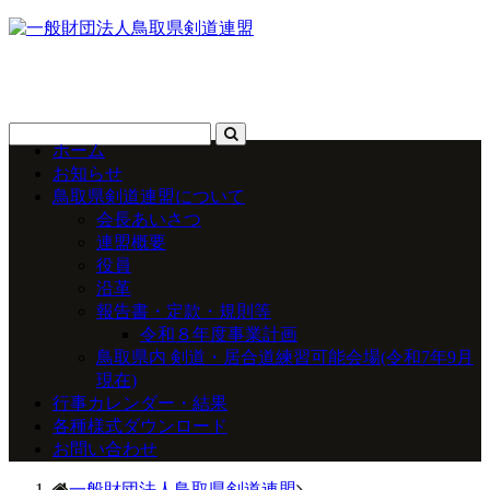
ホーム
お知らせ
鳥取県剣道連盟について
会長あいさつ
連盟概要
役員
沿革
報告書・定款・規則等
令和８年度事業計画
鳥取県内 剣道・居合道練習可能会場(令和7年9月
現在)
行事カレンダー・結果
各種様式ダウンロード
お問い合わせ
一般財団法人鳥取県剣道連盟