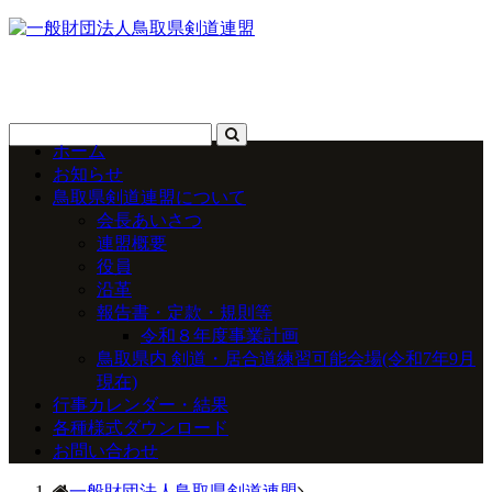
ホーム
お知らせ
鳥取県剣道連盟について
会長あいさつ
連盟概要
役員
沿革
報告書・定款・規則等
令和８年度事業計画
鳥取県内 剣道・居合道練習可能会場(令和7年9月
現在)
行事カレンダー・結果
各種様式ダウンロード
お問い合わせ
一般財団法人鳥取県剣道連盟