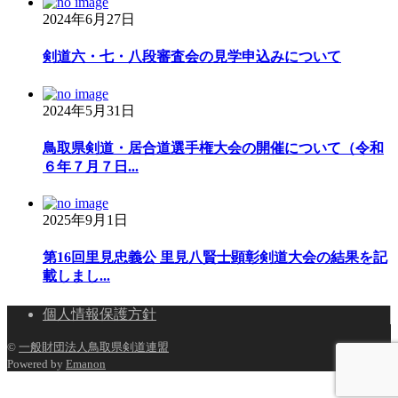
2024年6月27日
剣道六・七・八段審査会の見学申込みについて
2024年5月31日
鳥取県剣道・居合道選手権大会の開催について（令和
６年７月７日...
2025年9月1日
第16回里見忠義公 里見八賢士顕彰剣道大会の結果を記
載しまし...
個人情報保護方針
©
一般財団法人鳥取県剣道連盟
Powered by
Emanon