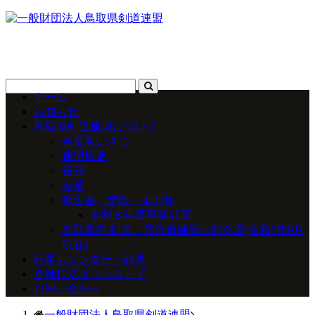
ホーム
お知らせ
鳥取県剣道連盟について
会長あいさつ
連盟概要
役員
沿革
報告書・定款・規則等
令和８年度事業計画
鳥取県内 剣道・居合道練習可能会場(令和7年9月
現在)
行事カレンダー・結果
各種様式ダウンロード
お問い合わせ
一般財団法人鳥取県剣道連盟