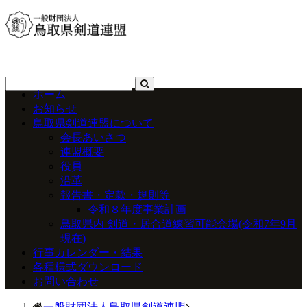
ホーム
お知らせ
鳥取県剣道連盟について
会長あいさつ
連盟概要
役員
沿革
報告書・定款・規則等
令和８年度事業計画
鳥取県内 剣道・居合道練習可能会場(令和7年9月
現在)
行事カレンダー・結果
各種様式ダウンロード
お問い合わせ
一般財団法人鳥取県剣道連盟