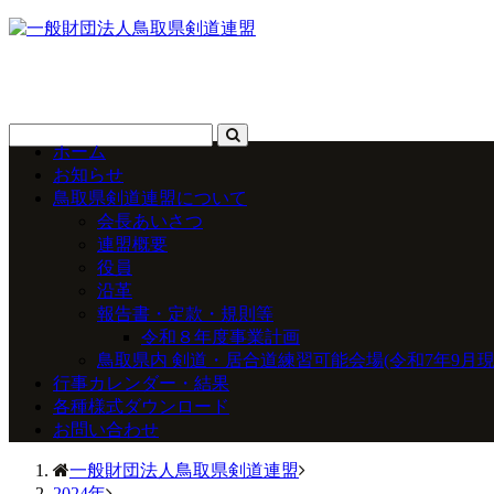
ホーム
お知らせ
鳥取県剣道連盟について
会長あいさつ
連盟概要
役員
沿革
報告書・定款・規則等
令和８年度事業計画
鳥取県内 剣道・居合道練習可能会場(令和7年9月現
行事カレンダー・結果
各種様式ダウンロード
お問い合わせ
一般財団法人鳥取県剣道連盟
2024年