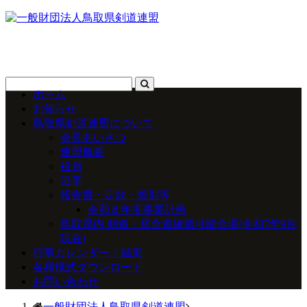
ホーム
お知らせ
鳥取県剣道連盟について
会長あいさつ
連盟概要
役員
沿革
報告書・定款・規則等
令和８年度事業計画
鳥取県内 剣道・居合道練習可能会場(令和7年9月
現在)
行事カレンダー・結果
各種様式ダウンロード
お問い合わせ
一般財団法人鳥取県剣道連盟