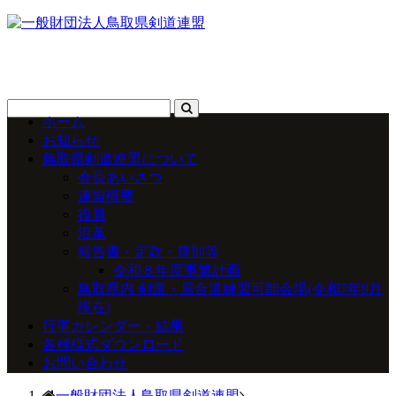
ホーム
お知らせ
鳥取県剣道連盟について
会長あいさつ
連盟概要
役員
沿革
報告書・定款・規則等
令和８年度事業計画
鳥取県内 剣道・居合道練習可能会場(令和7年9月
現在)
行事カレンダー・結果
各種様式ダウンロード
お問い合わせ
一般財団法人鳥取県剣道連盟