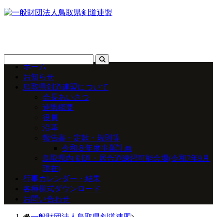
ホーム
お知らせ
鳥取県剣道連盟について
会長あいさつ
連盟概要
役員
沿革
報告書・定款・規則等
令和８年度事業計画
鳥取県内 剣道・居合道練習可能会場(令和7年9月
現在)
行事カレンダー・結果
各種様式ダウンロード
お問い合わせ
一般財団法人鳥取県剣道連盟