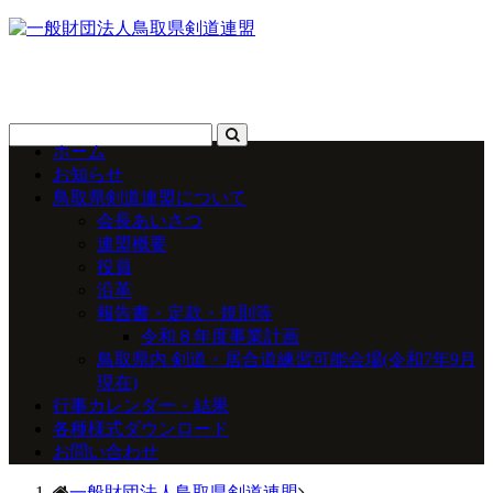
ホーム
お知らせ
鳥取県剣道連盟について
会長あいさつ
連盟概要
役員
沿革
報告書・定款・規則等
令和８年度事業計画
鳥取県内 剣道・居合道練習可能会場(令和7年9月
現在)
行事カレンダー・結果
各種様式ダウンロード
お問い合わせ
一般財団法人鳥取県剣道連盟