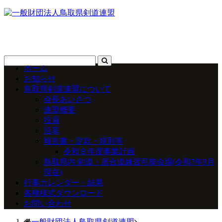
ホーム
お知らせ
鳥取県剣道連盟について
会長あいさつ
連盟概要
役員
沿革
報告書・定款・規則等
令和８年度事業計画
鳥取県内 剣道・居合道練習可能会場(令和7年9月
現在)
行事カレンダー・結果
各種様式ダウンロード
お問い合わせ
一般財団法人鳥取県剣道連盟