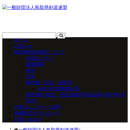
ホーム
お知らせ
鳥取県剣道連盟について
会長あいさつ
連盟概要
役員
沿革
報告書・定款・規則等
令和８年度事業計画
鳥取県内 剣道・居合道練習可能会場(令和7年9月
現在)
行事カレンダー・結果
各種様式ダウンロード
お問い合わせ
一般財団法人鳥取県剣道連盟