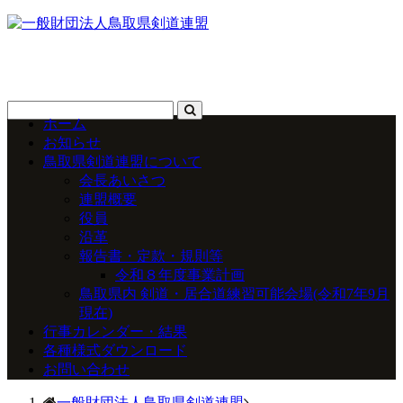
ホーム
お知らせ
鳥取県剣道連盟について
会長あいさつ
連盟概要
役員
沿革
報告書・定款・規則等
令和８年度事業計画
鳥取県内 剣道・居合道練習可能会場(令和7年9月
現在)
行事カレンダー・結果
各種様式ダウンロード
お問い合わせ
一般財団法人鳥取県剣道連盟