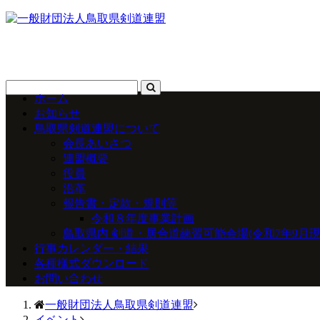
ホーム
お知らせ
鳥取県剣道連盟について
会長あいさつ
連盟概要
役員
沿革
報告書・定款・規則等
令和８年度事業計画
鳥取県内 剣道・居合道練習可能会場(令和7年9月現
行事カレンダー・結果
各種様式ダウンロード
お問い合わせ
一般財団法人鳥取県剣道連盟
イベント