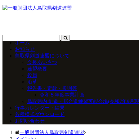
ホーム
お知らせ
鳥取県剣道連盟について
会長あいさつ
連盟概要
役員
沿革
報告書・定款・規則等
令和８年度事業計画
鳥取県内 剣道・居合道練習可能会場(令和7年9月現
行事カレンダー・結果
各種様式ダウンロード
お問い合わせ
一般財団法人鳥取県剣道連盟
イベント