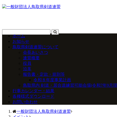
ホーム
お知らせ
鳥取県剣道連盟について
会長あいさつ
連盟概要
役員
沿革
報告書・定款・規則等
令和８年度事業計画
鳥取県内 剣道・居合道練習可能会場(令和7年9月現
行事カレンダー・結果
各種様式ダウンロード
お問い合わせ
一般財団法人鳥取県剣道連盟
イベント