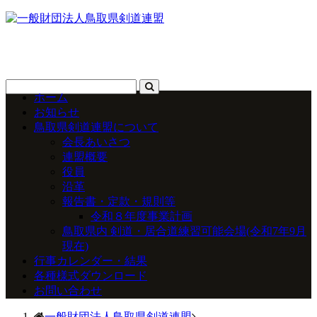
ホーム
お知らせ
鳥取県剣道連盟について
会長あいさつ
連盟概要
役員
沿革
報告書・定款・規則等
令和８年度事業計画
鳥取県内 剣道・居合道練習可能会場(令和7年9月
現在)
行事カレンダー・結果
各種様式ダウンロード
お問い合わせ
一般財団法人鳥取県剣道連盟