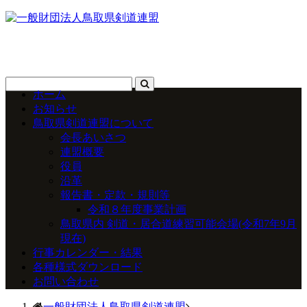
ホーム
お知らせ
鳥取県剣道連盟について
会長あいさつ
連盟概要
役員
沿革
報告書・定款・規則等
令和８年度事業計画
鳥取県内 剣道・居合道練習可能会場(令和7年9月
現在)
行事カレンダー・結果
各種様式ダウンロード
お問い合わせ
一般財団法人鳥取県剣道連盟