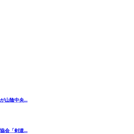
山陰中央...
会「剣道...