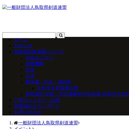
ホーム
お知らせ
鳥取県剣道連盟について
会長あいさつ
連盟概要
役員
沿革
報告書・定款・規則等
令和８年度事業計画
鳥取県内 剣道・居合道練習可能会場(令和7年9月現
行事カレンダー・結果
各種様式ダウンロード
お問い合わせ
一般財団法人鳥取県剣道連盟
イベント