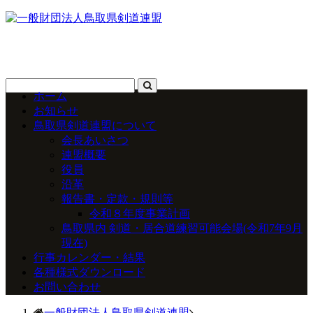
ホーム
お知らせ
鳥取県剣道連盟について
会長あいさつ
連盟概要
役員
沿革
報告書・定款・規則等
令和８年度事業計画
鳥取県内 剣道・居合道練習可能会場(令和7年9月
現在)
行事カレンダー・結果
各種様式ダウンロード
お問い合わせ
一般財団法人鳥取県剣道連盟