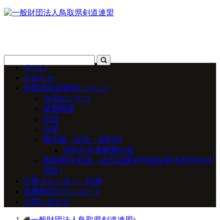
ホーム
お知らせ
鳥取県剣道連盟について
会長あいさつ
連盟概要
役員
沿革
報告書・定款・規則等
令和８年度事業計画
鳥取県内 剣道・居合道練習可能会場(令和7年9月
現在)
行事カレンダー・結果
各種様式ダウンロード
お問い合わせ
一般財団法人鳥取県剣道連盟