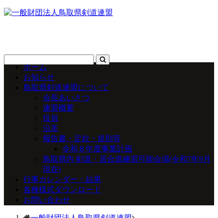
ホーム
お知らせ
鳥取県剣道連盟について
会長あいさつ
連盟概要
役員
沿革
報告書・定款・規則等
令和８年度事業計画
鳥取県内 剣道・居合道練習可能会場(令和7年9月
現在)
行事カレンダー・結果
各種様式ダウンロード
お問い合わせ
一般財団法人鳥取県剣道連盟