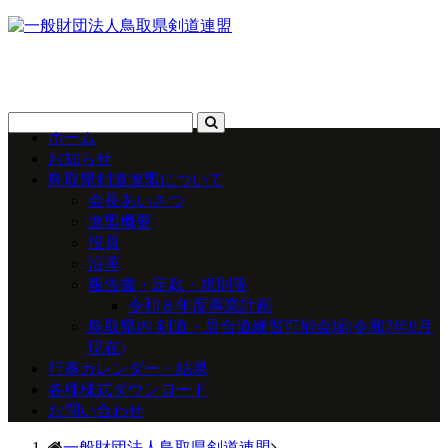
ホーム
お知らせ
鳥取県剣道連盟について
会長あいさつ
連盟概要
役員
沿革
報告書・定款・規則等
令和８年度事業計画
鳥取県内 剣道・居合道練習可能会場(令和7年9月
現在)
行事カレンダー・結果
各種様式ダウンロード
お問い合わせ
一般財団法人鳥取県剣道連盟